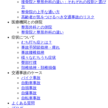
接骨院と整形外科の違い：それぞれの役割と選び
方
整骨院の上手な通い方
高齢者が気をつけるべき交通事故のリスク
医療機関との併院
整形外科との併院
整骨院と整形外科の違い
症状について
むち打ち症とは？
事故手関節捻挫・痺れ
事故腰椎捻挫
様々なむちうち症状
臀部打撲
頚椎捻挫・頚椎損傷
交通事故のケース
バイク事故
自動車事故
自損事故
自爆事故
自転車事故
よくある質問