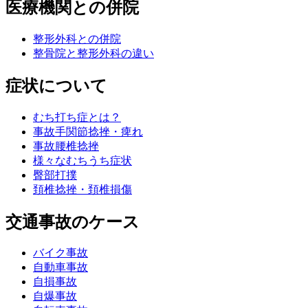
医療機関との併院
整形外科との併院
整骨院と整形外科の違い
症状について
むち打ち症とは？
事故手関節捻挫・痺れ
事故腰椎捻挫
様々なむちうち症状
臀部打撲
頚椎捻挫・頚椎損傷
交通事故のケース
バイク事故
自動車事故
自損事故
自爆事故