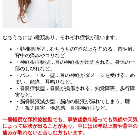
むちうちには5種類あり、それぞれ症状が違います。
・頚椎捻挫型…むちうちの7割以上を占める。首や肩、
背中の痛みやコリなど
・神経根症状型…首の神経根が圧迫される。身体の一
部のしびれなど。
・バレー・ルー型…首の神経がダメージを受ける。め
まい、頭痛、耳鳴りなど。
・脊髄症状型…脊髄が損傷される。知覚障害、歩行障
害など。
・脳脊髄液減少型…脳内の髄液が漏れてしまう。聴
力・視力障害、倦怠感、自律神経症など。
一番軽度な頚椎捻挫型でも、事故後数年経っても気候や天気
によって症状が出ることがあり、中には10年以上首や背中の
痛みが取れないと苦しむ方もいます。