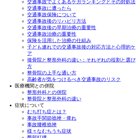
交通事故でよくあるケガランキングとその対処法
交通事故に遭ったら
交通事故保険について
交通事故後のリハビリ方法
交通事故後の早期治療の重要性
交通事故治療の重要性
保険を活用した治療の仕組み
子ども連れでの交通事故後の対応方法と心理的ケ
ア
接骨院と整形外科の違い：それぞれの役割と選び
方
整骨院の上手な通い方
高齢者が気をつけるべき交通事故のリスク
医療機関との併院
整形外科との併院
整骨院と整形外科の違い
症状について
むち打ち症とは？
事故手関節捻挫・痺れ
事故腰椎捻挫
様々なむちうち症状
臀部打撲